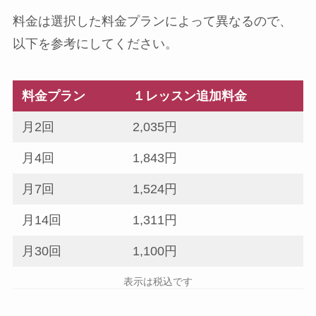
料金は選択した料金プランによって異なるので、
以下を参考にしてください。
料金プラン
１レッスン追加料金
月2回
2,035
円
月4回
1,843
円
月7回
1,524
円
月14回
1,311
円
月30回
1,100
円
表示は税込です