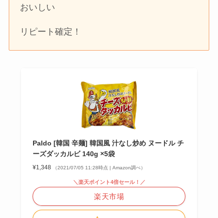
おいしい
リピート確定！
Paldo [韓国 辛麺] 韓国風 汁なし炒め ヌードル チ
ーズダッカルビ 140g ×5袋
¥1,348
（2021/07/05 11:28時点 | Amazon調べ）
＼楽天ポイント4倍セール！／
楽天市場