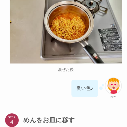
混ぜた後
良い色♪
ゆか
STEP
めんをお皿に移す