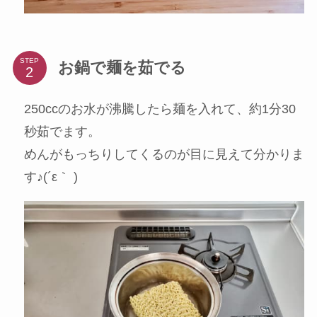
STEP
お鍋で麺を茹でる
250ccのお水が沸騰したら麺を入れて、約1分30
秒茹でます。
めんがもっちりしてくるのが目に見えて分かりま
す♪(´ε｀ )