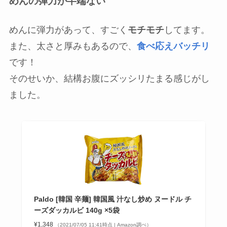
めんの弾力が半端ない
めんに弾力があって、すごく
モチモチ
してます。
また、太さと厚みもあるので、
食べ応えバッチリ
です！
そのせいか、結構お腹にズッシリたまる感じがし
ました。
Paldo [韓国 辛麺] 韓国風 汁なし炒め ヌードル チ
ーズダッカルビ 140g ×5袋
¥1,348
（2021/07/05 11:41時点 | Amazon調べ）