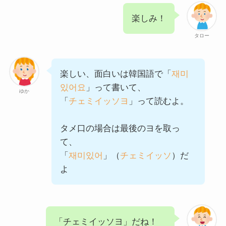
楽しみ！
タロー
楽しい、面白いは韓国語で「
재미
있어요
」って書いて、
ゆか
「
チェミイッソヨ
」って読むよ。
タメ口の場合は最後のヨを取っ
て、
「
재미있어
」（
チェミイッソ
）だ
よ
「チェミイッソヨ」だね！