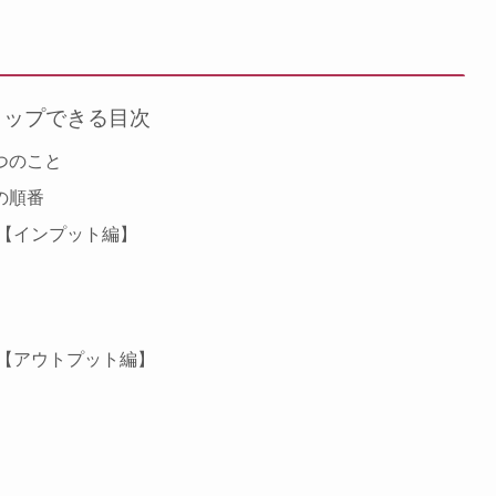
タップできる目次
つのこと
の順番
 【インプット編】
 【アウトプット編】